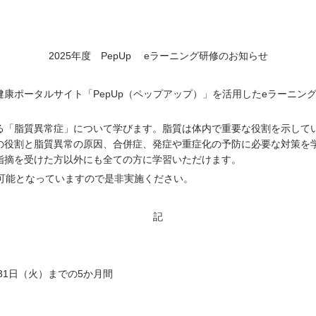
2025年度 PepUp eラーニング研修のお知らせ
ポータルサイト「PepUp（ペップアップ）」を活用したeラーニン
脂質異常症」について学びます。脂質は体内で重要な役割を示してい
の役割と脂質異常の原因、合併症、発症や重症化の予防に必要な対策を学
指摘を受けた方以外にも全ての方に学習いただけます。
習可能となっていますので是非実施ください。
記
月31日（火）までの5か月間