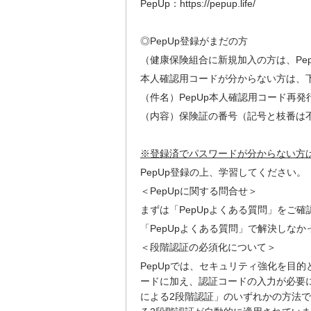
PepUp：
https://pepup.life/
◎PepUp登録がまだの方
（健康保険組合に新規加入の方は、Pe
本人確認用コードが分からない方は、
（件名）PepUp本人確認用コード再発
（内容）保険証の番号（記号と枝番は
※登録済でパスワードが分からない方
PepUp登録の上、学習してください。
＜PepUpに関する問合せ＞
まずは「PepUpよくある質問」をご
「PepUpよくある質問」で解決しなか
＜段階認証の必須化について＞
PepUpでは、セキュリティ強化を目的
ードに加え、認証コードの入力が必要にな
による2段階認証」のいずれかの方法で