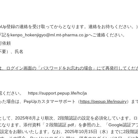
pUp登録の連絡を受け取ってからとなります。連絡をお待ちください。
下記を
kenpo_hokenjigyo@ml.mt-pharma.co.jp
へご連絡ください。
行依頼
不要）、氏名
は、ログイン画面の「パスワードをお忘れの場合」にて再発行してくだ
確認ください。
https://support.pepup.life/hc/ja
った場合は、PepUpカスタマーサポート（
https://pepup.life/inquiry
）ま
として、2025年8月より順次、2段階認証の設定を必須化しています。
ります。添付資料「２段階認証.pdf」を参照の上、「Google認証
設定をお願いいたします。なお、2025年10月15日（水）までに2段