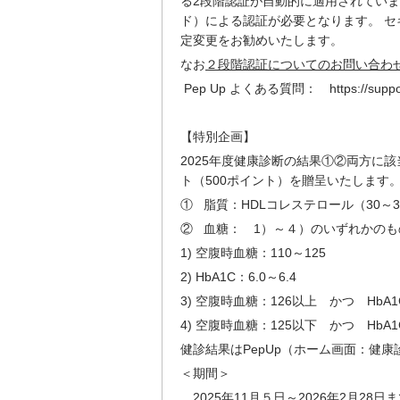
る2段階認証が自動的に適用されていま
ド）による認証が必要となります。 セ
定変更をお勧めいたします。
なお
２段階認証についてのお問い合わ
Pep Up よくある質問：
https://suppo
【特別企画】
2025年度健康診断の結果①②両方に
ト
（500ポイント）
を贈呈いたします
① 脂質：HDLコレステロール（30～39
② 血糖： 1）～４）のいずれかのも
1) 空腹時血糖：110～125
2) HbA1C：6.0～6.4
3) 空腹時血糖：126以上 かつ HbA1
4) 空腹時血糖：125以下 かつ HbA1
健診結果はPepUp（ホーム画面：健
＜期間＞
2025年11月５日～2026年2月28