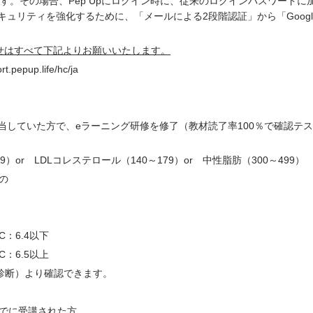
す。その場合、Pep Upにログイン時に、従来のログインパスワード
キュリティを強化するために、「メールによる2段階認証」から「Goog
せはすべて下記よりお願いいたします。
rt.pepup.life/hc/ja
該当していた方で、eラーニング研修を修了（教材読了率100％で確認テス
。
）or LDLコレステロール（140～179）or 中性脂肪（300～499）
の
C：6.4以下
C：6.5以上
康診断）より確認できます。
日までに受講された方