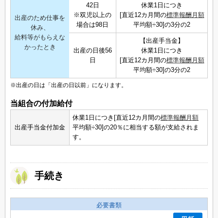
42日
休業1日につき
※双児以上の
[直近12カ月間の
標準報酬月額
出産のため仕事を
場合は98日
平均額÷30]の3分の2
休み、
給料等がもらえな
【出産手当金】
かったとき
出産の日後56
休業1日につき
日
[直近12カ月間の
標準報酬月額
平均額÷30]の3分の2
※出産の日は「出産の日以前」になります。
当組合の付加給付
休業1日につき[直近12カ月間の
標準報酬月額
出産手当金付加金
平均額÷30]の20％に相当する額が支給されま
す。
手続き
必要書類