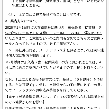
する補助は隔年補助（奇数年度に補助）となっているため今
年度はありません。
但し、全額自己負担で受診することは可能です。
3
．案内方法について
2026年1月1日時点の在籍情報に基づき
、被保険者（従業員）各
位の社内メールアドレス宛に、メールにて
２/16にご案内させて
いただきます。ご家族などへのご案内も含めてこちらのご案内メ
ールとなっておりますので、必ずご確認下さい。
※一部社外出向者、メールアドレス未登録者については例年通
り個人宛に案内を郵送します。
※2月以降の加入者（含：被保険者）の方におかれましては、4
月以降に再度ご案内させていただきますので、暫くお待ちくださ
い。
なお、TELによる直接予約方式にて、受診日（５月以降）を予約
することは可能です。但し、当健保からの案内後に必ずご自身に
てウィーメックスへお申込み手続きを行ってください。
【重要（郵送希望者連絡について）：休職者がおられる職場上司
の方へ健保からのお願い】
諸般の事情にて休職（除：転身支援制度による休職）されてお