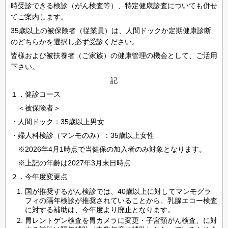
時受診できる検診（がん検査等）、特定健康診査についても併せ
てご案内します。
35歳以上の被保険者（従業員）は、人間ドックか定期健康診断
のどちらかを選択し必ず受診ください。
皆様および被扶養者（ご家族）の健康管理の機会として、ご活用
下さい。
記
１．健診コース
＜被保険者＞
・人間ドック：35歳以上男女
・婦人科検診（マンモのみ）：35歳以上女性
※2026年4月1時点で当健保の加入者のみ対象となります。
※上記の年齢は2027年3月末日時点
２．今年度変更点
国が推奨するがん検診では、40歳以上に対してマンモグラ
フィの隔年検診が推奨されていることから、乳腺エコー検査
に対する補助は、今年度より廃止となります。
胃レントゲン検査を胃カメラに変更・子宮頸がん検査、に対