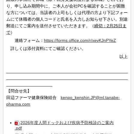
り、申し込み期間中に、ご本人が会社PCを確認することが困難
な方については、当該者の上司もしくは代理の方より下記フォー
ムにて休職者の個人コードと氏名を入力しお知らせ下さい。別途
郵送にてご案内を送付させていただきます。（
締切：2月25日ま
で
）
連絡フォーム：
https://forms.office.com/r/xevKJnPYeZ
詳しくは添付資料にてご確認ください。
以上
【問合せ先】
田辺ファーマ健康保険組合
kenpo_kenshin.JP@ml.tanabe-
pharma.com
2026年度人間ドックおよび疾病予防検診のご案内
.pdf